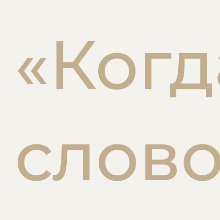
«Когд
слов