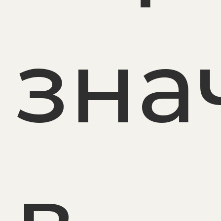
зна
в