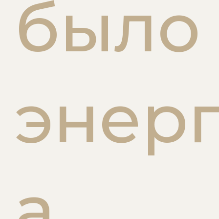
было
энерг
а