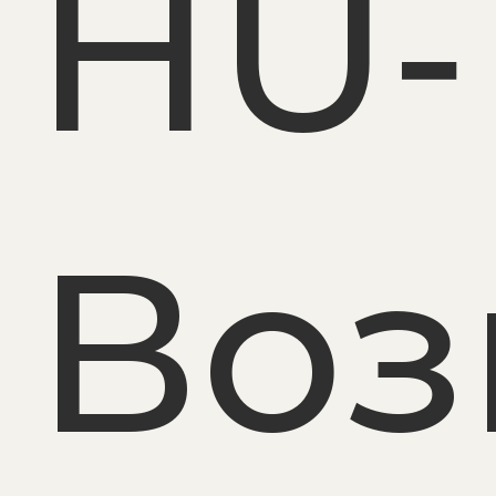
HU‑T
Воз