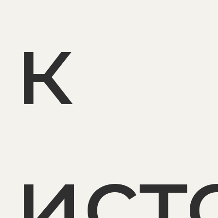
к
ист