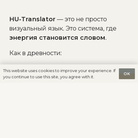
HU‑Translator
— это не просто
визуальный язык. Это система, где
энергия становится словом
.
Как в древности:
Один знак — множество
This website uses cookies to improve your experience. If
OK
смыслов
you continue to use this site, you agree with it.
Не прочесть —
почувствовать
Не произнести —
передать
состоянием
Мы вернулись к главному: человек
излучает. Его вклад оставляет след.