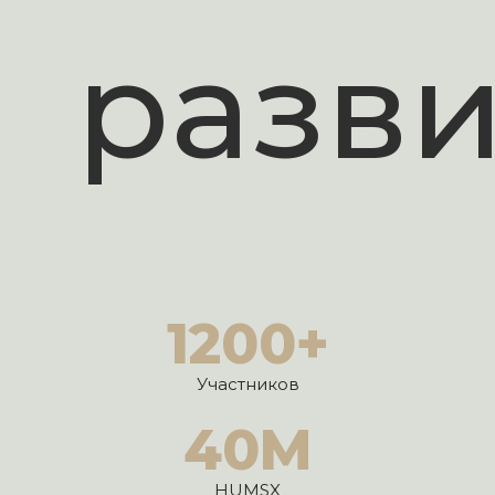
разви
1200
+
Участников
40
M
HUMSX