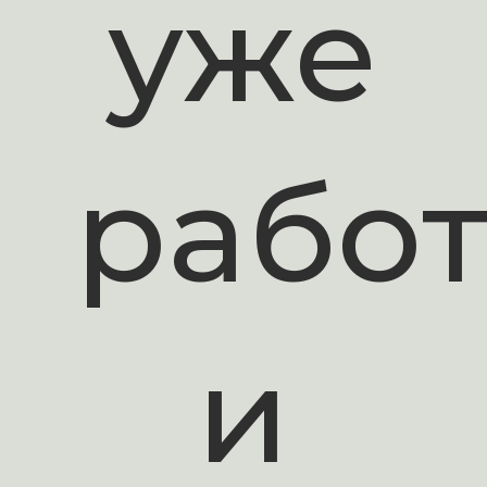
уже
работ
и