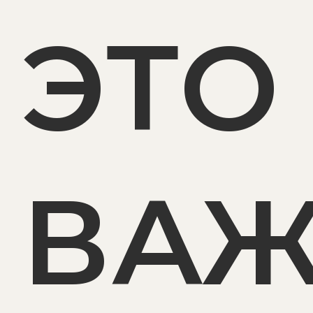
ЭТО
ВА